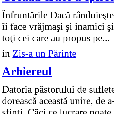
Înfruntările Dacă rânduieşte
îi face vrăjmaşi şi inamici şi
toţi cei care au propus pe...
in
Zis-a un Părinte
Arhiereul
Datoria păstorului de suflet
dorească această unire, de a-
sfinți. Căci ce lucrare poate