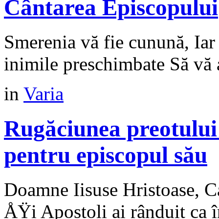
Cântarea Episcopului
Smerenia vă fie cunună, Iar 
inimile preschimbate Să vă
in
Varia
Rugăciunea preotului
pentru episcopul său
Doamne Iisuse Hristoase, Ca
ÅŸi Apostoli ai rânduit ca î