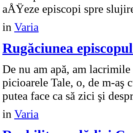
aÅŸeze episcopi spre slujirea
in
Varia
Rugăciunea episcopul
De nu am apă, am lacrimile ş
picioarele Tale, o, de m-aş 
putea face ca să zici şi despr
in
Varia