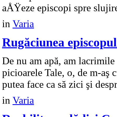
aÅŸeze episcopi spre slujirea
in
Varia
Rugăciunea episcopul
De nu am apă, am lacrimile ş
picioarele Tale, o, de m-aş 
putea face ca să zici şi despr
in
Varia