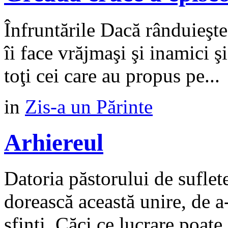
Înfruntările Dacă rânduieşte
îi face vrăjmaşi şi inamici şi
toţi cei care au propus pe...
in
Zis-a un Părinte
Arhiereul
Datoria păstorului de suflet
dorească această unire, de a-
sfinți. Căci ce lucrare poate