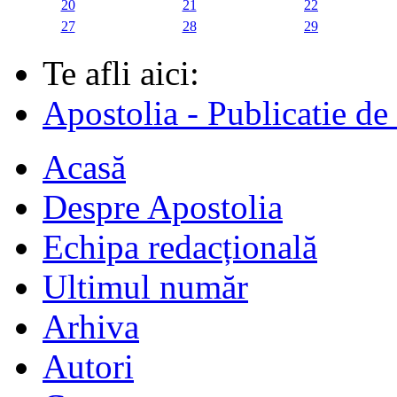
20
21
22
27
28
29
Te afli aici:
Apostolia - Publicatie de
Acasă
Despre Apostolia
Echipa redacțională
Ultimul număr
Arhiva
Autori