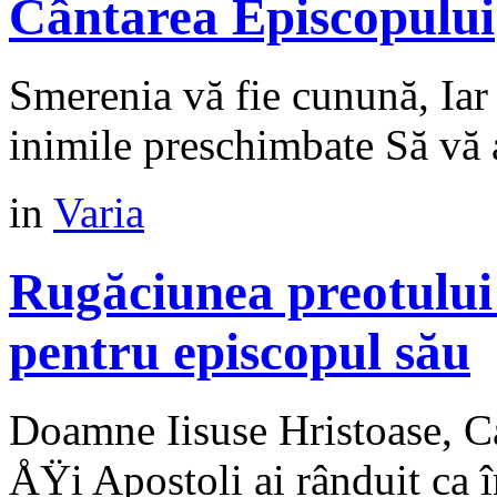
Cântarea Episcopului
Smerenia vă fie cunună, Iar 
inimile preschimbate Să vă
in
Varia
Rugăciunea preotului
pentru episcopul său
Doamne Iisuse Hristoase, Ca
ÅŸi Apostoli ai rânduit ca î