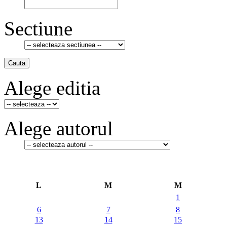
Sectiune
Cauta
Alege editia
Alege autorul
L
M
M
1
6
7
8
13
14
15