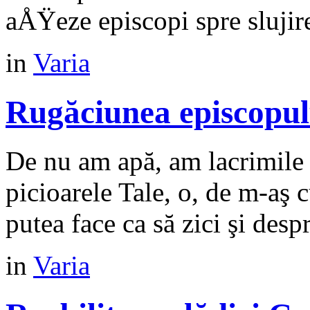
aÅŸeze episcopi spre slujirea
in
Varia
Rugăciunea episcopul
De nu am apă, am lacrimile ş
picioarele Tale, o, de m-aş 
putea face ca să zici şi despr
in
Varia