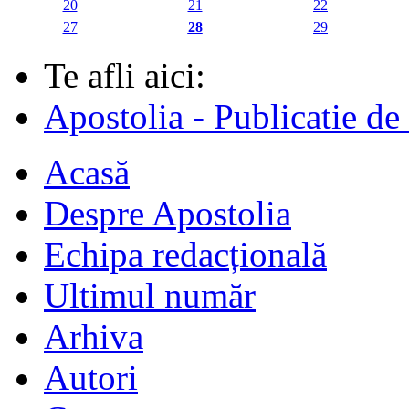
20
21
22
27
28
29
Te afli aici:
Apostolia - Publicatie de
Acasă
Despre Apostolia
Echipa redacțională
Ultimul număr
Arhiva
Autori