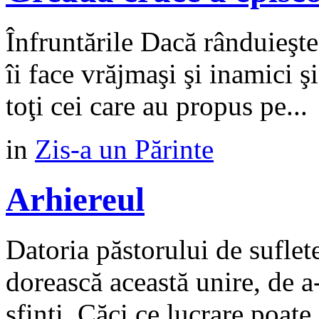
Înfruntările Dacă rânduieşte
îi face vrăjmaşi şi inamici şi
toţi cei care au propus pe...
in
Zis-a un Părinte
Arhiereul
Datoria păstorului de suflet
dorească această unire, de a-
sfinți. Căci ce lucrare poate