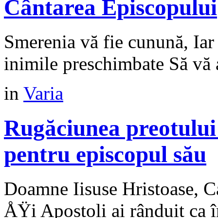
Cântarea Episcopului
Smerenia vă fie cunună, Iar 
inimile preschimbate Să vă
in
Varia
Rugăciunea preotului
pentru episcopul său
Doamne Iisuse Hristoase, Ca
ÅŸi Apostoli ai rânduit ca î