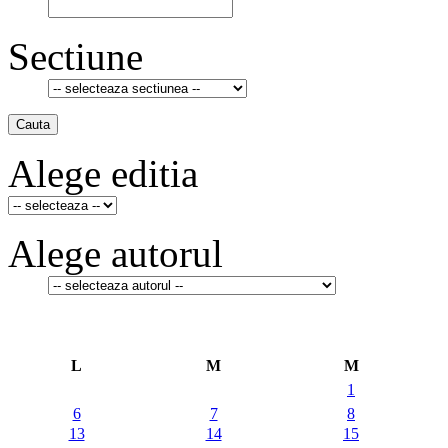
Sectiune
Cauta
Alege editia
Alege autorul
L
M
M
1
6
7
8
13
14
15